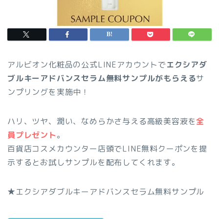
アルビオン化粧品の公式LINEアカウントで
エクシアダ
ブルキーアドバンスセラム無料サンプルがもらえる
サ
ンプリングを実施中！
ハリ、ツヤ、潤い、なめらかさ与える高級美容液を
全
員プレゼント
。
百貨店コスメカウンター店頭でLINE無料クーポンを提
示するとお試しサンプルを配布してくれます。
★エクシアダブルキーアドバンスセラム無料サンプル