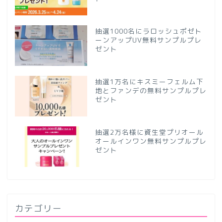
抽選1000名にラロッシュポゼト
ーンアップUV無料サンプルプレ
ゼント
抽選1万名にキスミーフェルム下
地とファンデの無料サンプルプレ
ゼント
抽選2万名様に資生堂プリオール
オールインワン無料サンプルプレ
ゼント
カテゴリー