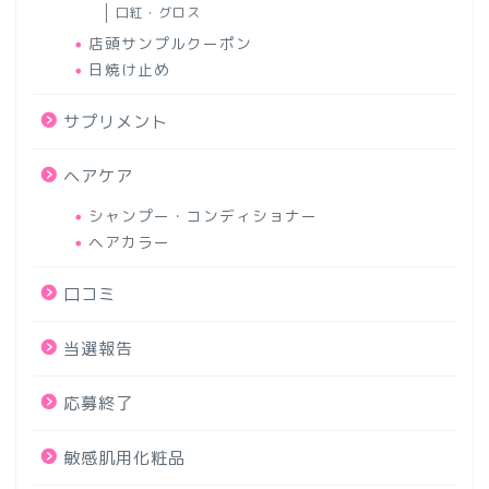
口紅・グロス
店頭サンプルクーポン
日焼け止め
サプリメント
ヘアケア
シャンプー・コンディショナー
ヘアカラー
口コミ
当選報告
応募終了
敏感肌用化粧品