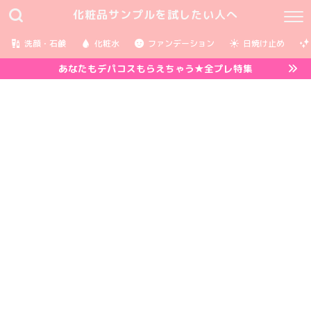
化粧品サンプルを試したい人へ
洗顔・石鹸
化粧水
ファンデーション
日焼け止め
あなたもデパコスもらえちゃう★全プレ特集