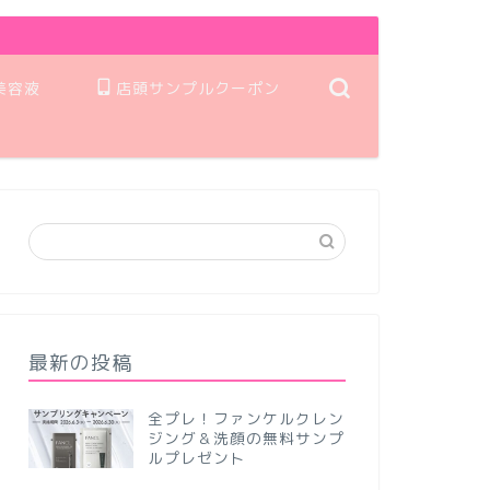
美容液
店頭サンプルクーポン
最新の投稿
全プレ！ファンケルクレン
ジング＆洗顔の無料サンプ
ルプレゼント