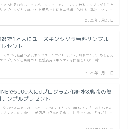
ノン化粧品の公式キャンペーンサイトでスキンケア無料サンプルがもらえ
サンプリングを実施中！ 敏感肌でも使える洗顔・化粧水・乳液・クリ …
2025年9月30日
抽選で1万人にユースキンシソラ無料サンプル
プレゼント
ースキン化粧品の公式キャンペーンサイトでシソラ無料サンプルがもらえ
サンプリングを実施中！ 敏感肌用スキンケアを抽選で10,000名 …
2025年9月29日
LINEで5000人にdプログラム化粧水&乳液の無
料サンプルプレゼント
生堂の公式キャンペーンページでdプログラムの無料サンプルがもらえる
ンプリングを実施中！ 新商品の発売を記念して抽選で3,000名様がも …