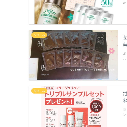
の
クリーム
ポ
ル
クリーム
持
ン