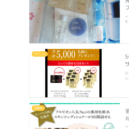
イ
を
クリーム
ロ
ム
化粧水
ア