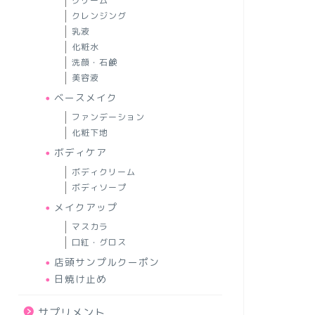
クリーム
クレンジング
乳液
化粧水
洗顔・石鹸
美容液
ベースメイク
ファンデーション
化粧下地
ボディケア
ボディクリーム
ボディソープ
メイクアップ
マスカラ
口紅・グロス
店頭サンプルクーポン
日焼け止め
サプリメント