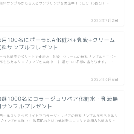
無料サンプルがもらえるサンプリングを実施中！ 3日分（6回分） …
2025年7月2日
毎月100名にポーラB.A化粧水+乳液+クリーム
無料サンプルプレゼント
ーラ化粧品公式サイトで化粧水+乳液+クリームの無料サンプルミニボト
がもらえるサンプリングを実施中！ 抽選で100名様に当たります。 …
2025年6月6日
抽選1000名にコラージュリペア化粧水・乳液無
料サンプルプレゼント
田ヘルスケア公式サイトでコラージュリペアの無料サンプルがもらえるサ
プリングを実施中！ 敏感肌のための低刺激スキンケア洗顔＆化粧水＆ …