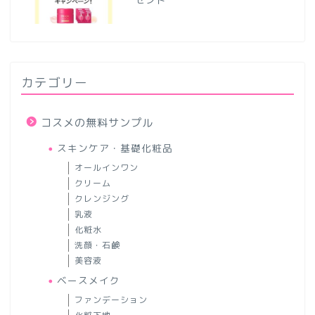
カテゴリー
コスメの無料サンプル
スキンケア・基礎化粧品
オールインワン
クリーム
クレンジング
乳液
化粧水
洗顔・石鹸
美容液
ベースメイク
ファンデーション