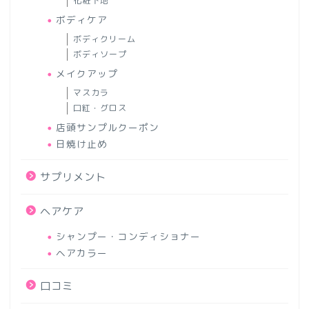
化粧下地
ボディケア
ボディクリーム
ボディソープ
メイクアップ
マスカラ
口紅・グロス
店頭サンプルクーポン
日焼け止め
サプリメント
ヘアケア
シャンプー・コンディショナー
ヘアカラー
口コミ