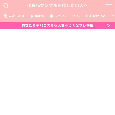
化粧品サンプルを試したい人へ
洗顔・石鹸
化粧水
ファンデーション
日焼け止め
あなたもデパコスもらえちゃう★全プレ特集