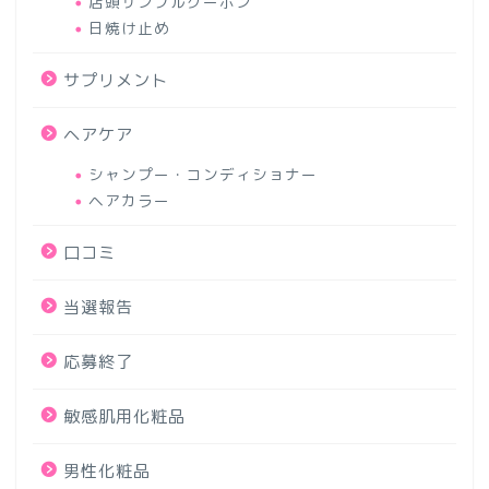
店頭サンプルクーポン
日焼け止め
サプリメント
ヘアケア
シャンプー・コンディショナー
ヘアカラー
口コミ
当選報告
応募終了
敏感肌用化粧品
男性化粧品