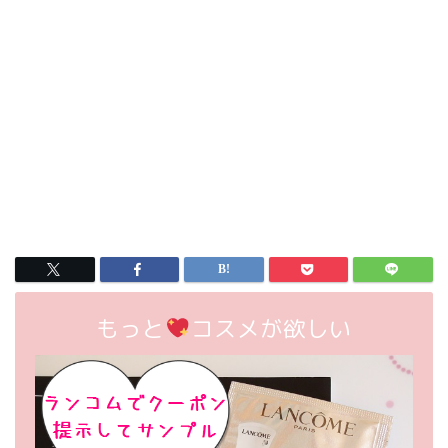
もっと
コスメが欲しい