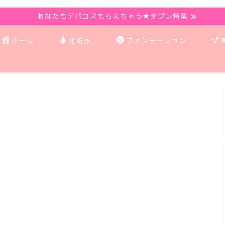
あなたもデパコスもらえちゃう★全プレ特集
ホーム
化粧水
ファンデーション