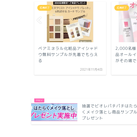
応募終了
応募終了
クシールの化粧
ベアミネラル化粧品アイシャド
2,000名
【デザイン
ウ無料サンプルが先着でもらえ
品オールイ
】
る
がその場で
2021年7月19日
2021年11月4日
抽選でビオレパチパチはた
くメイク落とし商品サンプ
プレゼント