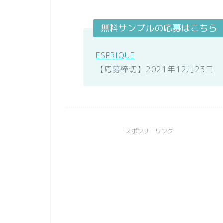
無料サンプルの応募はこちら
ESPRIQUE
【応募締切】2021年12月23日
スポンサーリンク