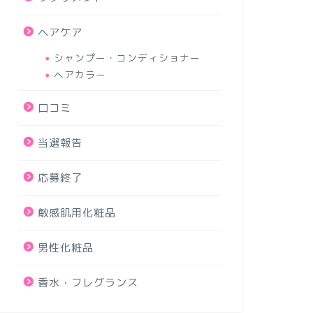
ヘアケア
シャンプー・コンディショナー
ヘアカラー
口コミ
当選報告
応募終了
敏感肌用化粧品
男性化粧品
香水・フレグランス