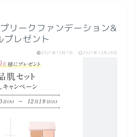
スプリークファンデーション&
ルプレゼント
2021年12月1日
/
2021年12月28日