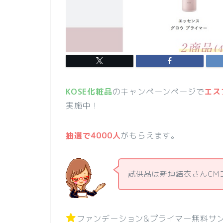
KOSE化粧品
のキャンペーンページで
エス
実施中！
抽選で4000人
がもらえます。
試供品は新垣結衣さんCM
ファンデーション&プライマー無料サ