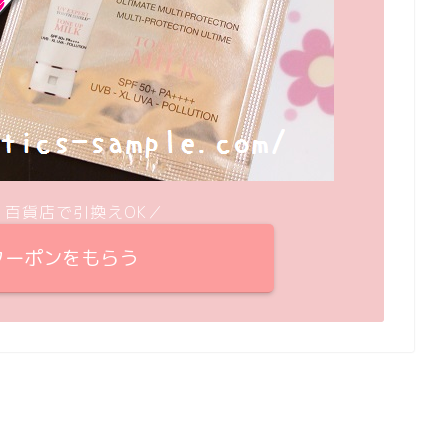
・百貨店で引換えOK／
クーポンをもらう