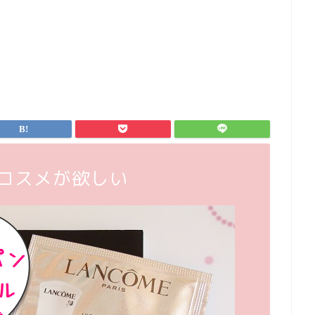
コスメが欲しい