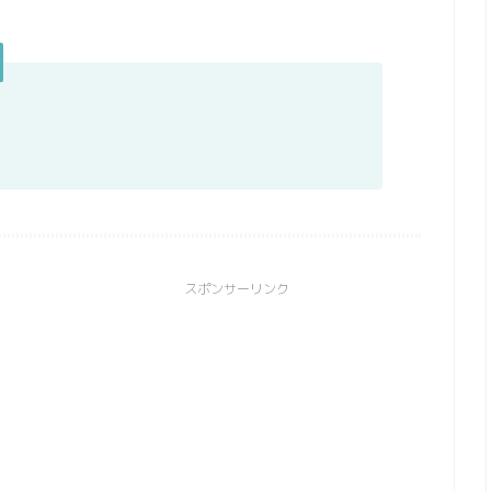
スポンサーリンク