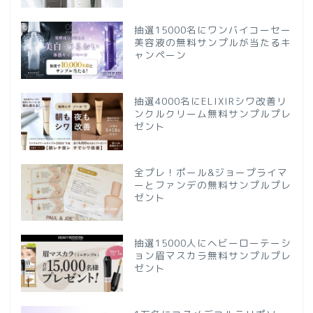
抽選15000名にワンバイコーセー
美容液の無料サンプルが当たるキ
ャンペーン
抽選4000名にELIXIRシワ改善リ
ンクルクリーム無料サンプルプレ
ゼント
全プレ！ポール&ジョープライマ
ーとファンデの無料サンプルプレ
ゼント
抽選15000人にヘビーローテーシ
ョン眉マスカラ無料サンプルプレ
ゼント