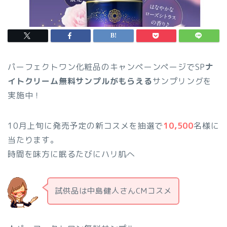
パーフェクトワン化粧品のキャンペーンページでSP
ナ
イトクリーム無料サンプルがもらえる
サンプリングを
実施中！
10月上旬に発売予定の新コスメを抽選で
10,500
名様に
当たります。
時間を味方に眠るたびにハリ肌へ
試供品は中島健人さんCMコスメ