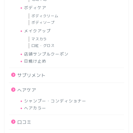
ボディケア
ボディクリーム
ボディソープ
メイクアップ
マスカラ
口紅・グロス
店頭サンプルクーポン
日焼け止め
サプリメント
ヘアケア
シャンプー・コンディショナー
ヘアカラー
口コミ