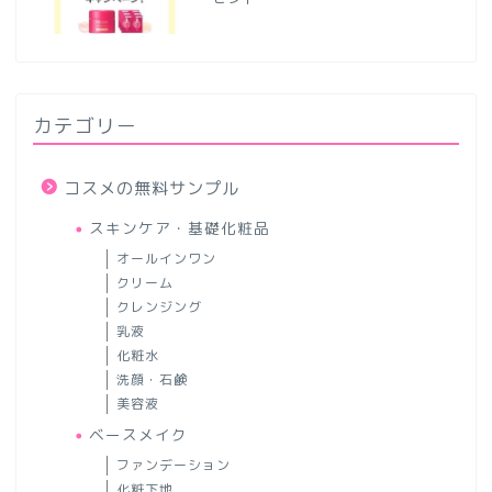
カテゴリー
コスメの無料サンプル
スキンケア・基礎化粧品
オールインワン
クリーム
クレンジング
乳液
化粧水
洗顔・石鹸
美容液
ベースメイク
ファンデーション
化粧下地