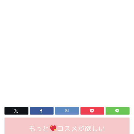
もっと
コスメが欲しい