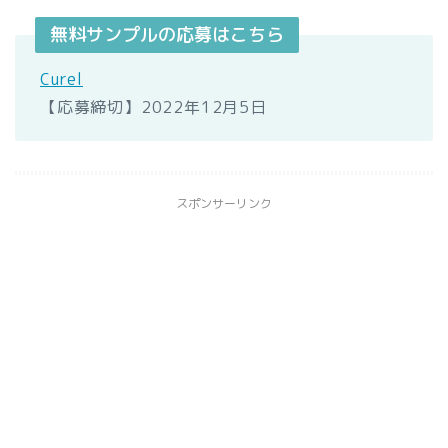
無料サンプルの応募はこちら
Curel
【応募締切】2022年12月5日
スポンサーリンク