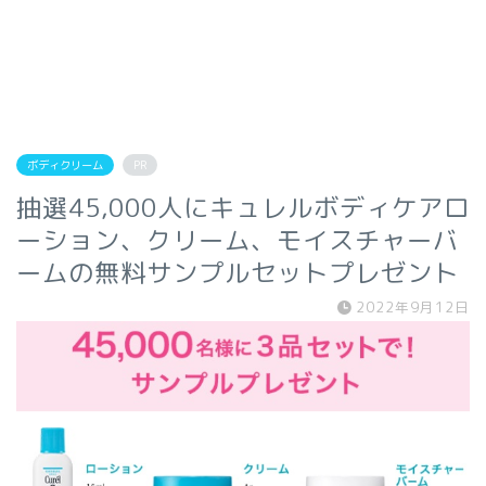
ボディクリーム
PR
抽選45,000人にキュレルボディケアロ
ーション、クリーム、モイスチャーバ
ームの無料サンプルセットプレゼント
2022年9月12日