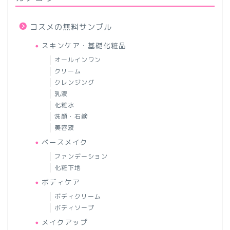
コスメの無料サンプル
スキンケア・基礎化粧品
オールインワン
クリーム
クレンジング
乳液
化粧水
洗顔・石鹸
美容液
ベースメイク
ファンデーション
化粧下地
ボディケア
ボディクリーム
ボディソープ
メイクアップ