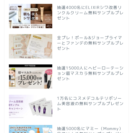
抽選4000名にELIXIRシワ改善リ
ンクルクリーム無料サンプルプレ
ゼント
全プレ！ポール&ジョープライマ
ーとファンデの無料サンプルプレ
ゼント
抽選15000人にヘビーローテーシ
ョン眉マスカラ無料サンプルプレ
ゼント
1万名にコスメデコルテリポソー
ム美容液の無料サンプルプレゼン
ト
抽選5000名にマミー（Mommy）