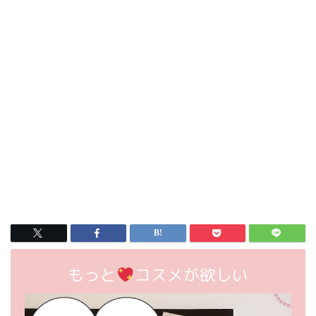
もっと
コスメが欲しい