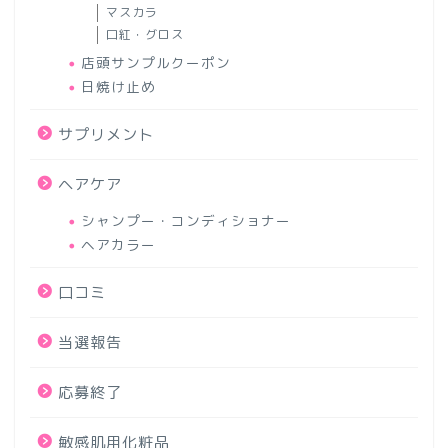
マスカラ
口紅・グロス
店頭サンプルクーポン
日焼け止め
サプリメント
ヘアケア
シャンプー・コンディショナー
ヘアカラー
口コミ
当選報告
応募終了
敏感肌用化粧品