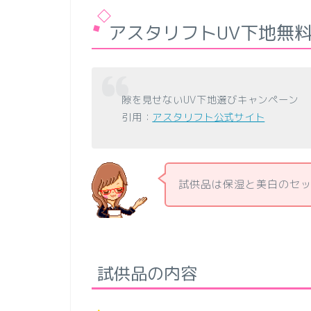
アスタリフトUV下地無
隙を見せないUV下地選びキャンペーン
引用：
アスタリフト公式サイト
試供品は保湿と美白のセ
試供品の内容