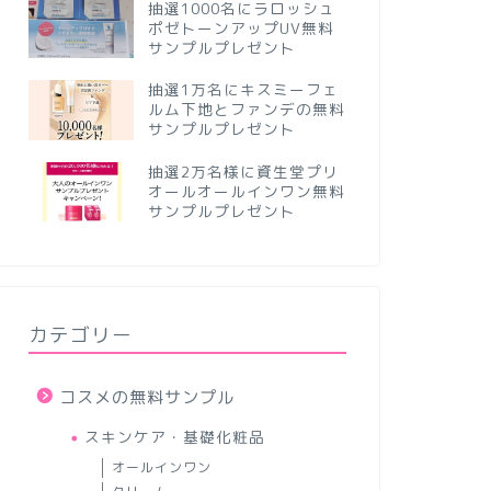
抽選1000名にラロッシュ
ポゼトーンアップUV無料
サンプルプレゼント
抽選1万名にキスミーフェ
ルム下地とファンデの無料
サンプルプレゼント
抽選2万名様に資生堂プリ
オールオールインワン無料
サンプルプレゼント
カテゴリー
コスメの無料サンプル
スキンケア・基礎化粧品
オールインワン