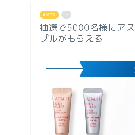
化粧下地
PR
抽選で5000名様にア
プルがもらえる