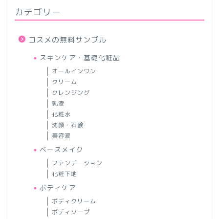
カテゴリー
コスメの無料サンプル
スキンケア・基礎化粧品
オールインワン
クリーム
クレンジング
乳液
化粧水
洗顔・石鹸
美容液
ベースメイク
ファンデーション
化粧下地
ボディケア
ボディクリーム
ボディソープ