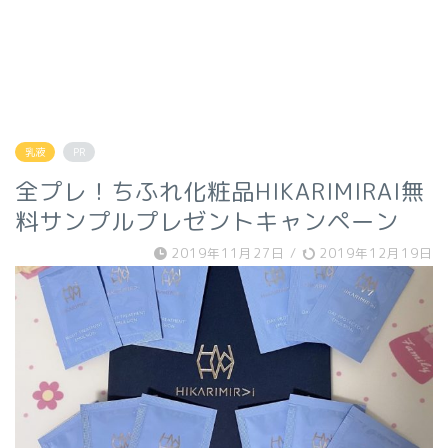
乳液
PR
全プレ！ちふれ化粧品HIKARIMIRAI無
料サンプルプレゼントキャンペーン
2019年11月27日
/
2019年12月19日