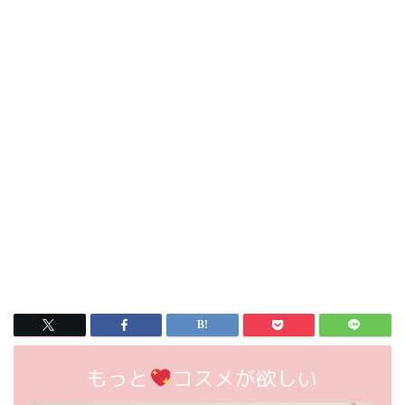
もっと
コスメが欲しい