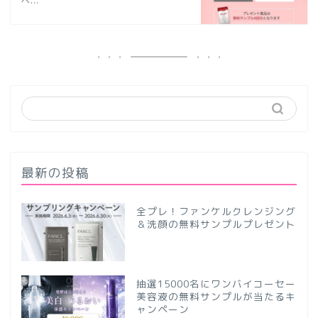
ペ...
最新の投稿
全プレ！ファンケルクレンジング
＆洗顔の無料サンプルプレゼント
抽選15000名にワンバイコーセー
美容液の無料サンプルが当たるキ
ャンペーン