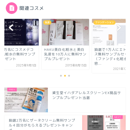
関連コスメ
水
乳液
ファンデーション
選1万名にコスメデコ
HAKU美白化粧水と美白
抽選で1万人にエト
テ化粧水の無料サンプ
乳液を10万人に無料サン
ス無料サンプルセッ
プレゼント
プルプレゼント
（ファンデ+化粧水
容...
2025年9月1日
2015年8月13日
2021年12
資生堂イハダアレルスクリーンEX現品サ
ンプルプレゼント当選
抽選2万名にザーネクリーム無料サンプ
ル４回分がもらえるプレゼントキャン