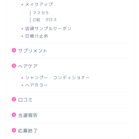
メイクアップ
マスカラ
口紅・グロス
店頭サンプルクーポン
日焼け止め
サプリメント
ヘアケア
シャンプー・コンディショナー
ヘアカラー
口コミ
当選報告
応募終了