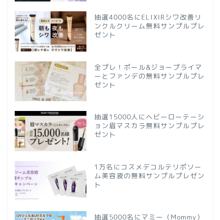
抽選4000名にELIXIRシワ改善リ
ンクルクリーム無料サンプルプレ
ゼント
全プレ！ポール&ジョープライマ
ーとファンデの無料サンプルプレ
ゼント
抽選15000人にヘビーローテーシ
ョン眉マスカラ無料サンプルプレ
ゼント
1万名にコスメデコルテリポソー
ム美容液の無料サンプルプレゼン
ト
抽選5000名にマミー（Mommy）