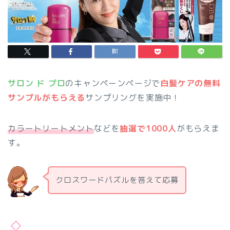
サロン ド プロ
のキャンペーンページで
白髪ケアの無料
サンプルがもらえる
サンプリングを実施中！
カラートリートメント
などを
抽選で1000人
がもらえま
す。
クロスワードパズルを答えて応募