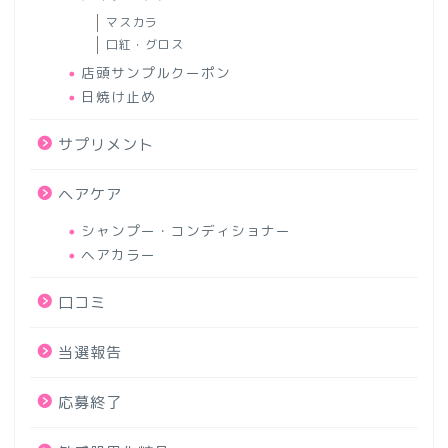
マスカラ
口紅・グロス
店頭サンプルクーポン
日焼け止め
サプリメント
ヘアケア
シャンプー・コンディショナー
ヘアカラー
口コミ
当選報告
応募終了