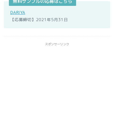
無料サンプルの応募はこちら
DARIYA
【応募締切】2021年5⽉31⽇
スポンサーリンク