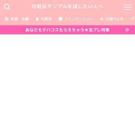
化粧品サンプルを試したい人へ
洗顔・石鹸
化粧水
ファンデーション
日焼け止め
あなたもデパコスもらえちゃう★全プレ特集