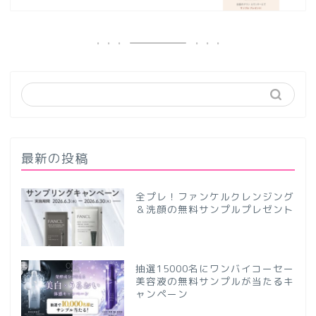
最新の投稿
全プレ！ファンケルクレンジング
＆洗顔の無料サンプルプレゼント
抽選15000名にワンバイコーセー
美容液の無料サンプルが当たるキ
ャンペーン