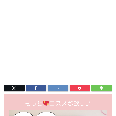
もっと
コスメが欲しい