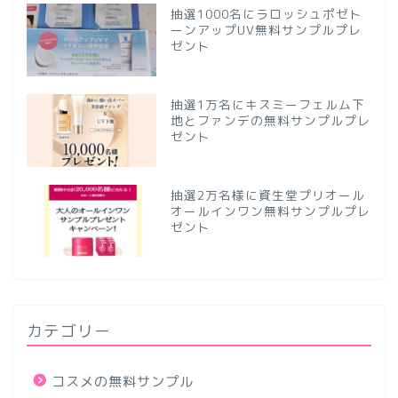
抽選1000名にラロッシュポゼト
ーンアップUV無料サンプルプレ
ゼント
抽選1万名にキスミーフェルム下
地とファンデの無料サンプルプレ
ゼント
抽選2万名様に資生堂プリオール
オールインワン無料サンプルプレ
ゼント
カテゴリー
コスメの無料サンプル