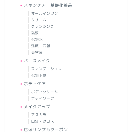
スキンケア・基礎化粧品
オールインワン
クリーム
クレンジング
乳液
化粧水
洗顔・石鹸
美容液
ベースメイク
ファンデーション
化粧下地
ボディケア
ボディクリーム
ボディソープ
メイクアップ
マスカラ
口紅・グロス
店頭サンプルクーポン