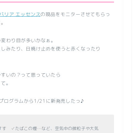
バリア エッセンス
の現品をモニターさせてもらっ
す。
の変わり目が多いかなぁ。
にしみたり、日焼け止めを使うと赤くなったり
やすいの？って思っていたら
って。
ログラムから1/21に新発売したっ♪
すす ✓たばこの煙…など、空気中の微粒子や大気