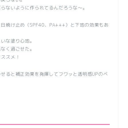
戻らないように作られてるんだろうな～。
焼け止め（SPF40、PA+++）と下地の効果もあ
たいな塗り心地
。
感なく過ごせた。
オススメ！
のせると
補正効果を発揮してフワッと透明感UPのベ