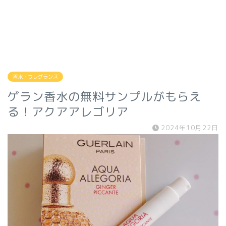
香水・フレグランス
ゲラン香水の無料サンプルがもらえ
る！アクアアレゴリア
2024年10月22日