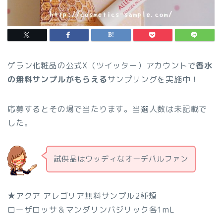
ゲラン化粧品の公式X（ツイッター）アカウントで
香水
の無料サンプルがもらえる
サンプリングを実施中！
応募するとその場で当たります。当選人数は未記載で
した。
試供品はウッディなオーデパルファン
★アクア アレゴリア無料サンプル2種類
ローザロッサ＆マンダリンバジリック各1mL