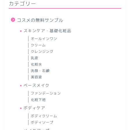
カテゴリー
コスメの無料サンプル
スキンケア・基礎化粧品
オールインワン
クリーム
クレンジング
乳液
化粧水
洗顔・石鹸
美容液
ベースメイク
ファンデーション
化粧下地
ボディケア
ボディクリーム
ボディソープ