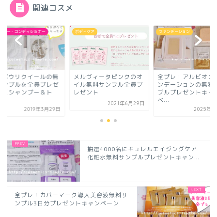
関連コスメ
ンプー・コンディショナー
ボディケア
ファンデーション
ネボウリクイールの無
メルヴィータピンクのオ
全プレ！アルビオン
サンプルを全員プレゼ
イル無料サンプル全員プ
ンデーションの無料
ト（シャンプー＆ト
レゼント
プルプレゼントキャ
.
ペ...
2021年6月29日
2019年3月29日
2025年2
抽選4000名にキュレルエイジングケア
化粧水無料サンプルプレゼントキャン...
全プレ！カバーマーク導入美容液無料サ
ンプル3日分プレゼントキャンペーン