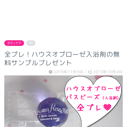
ボディケア
PR
全プレ！ハウスオブローゼ入浴剤の無
料サンプルプレゼント
2018年11月9日
/
2019年10月4日