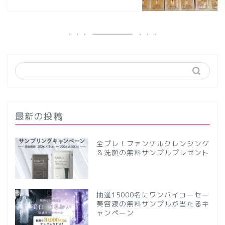
最新の投稿
全プレ！ファンケルクレンジング
＆洗顔の無料サンプルプレゼント
抽選15000名にワンバイコーセー
美容液の無料サンプルが当たるキ
ャンペーン