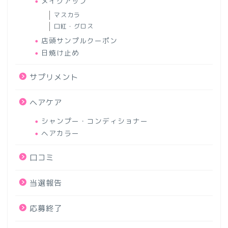
メイクアップ
マスカラ
口紅・グロス
店頭サンプルクーポン
日焼け止め
サプリメント
ヘアケア
シャンプー・コンディショナー
ヘアカラー
口コミ
当選報告
応募終了