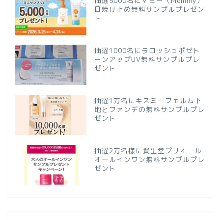
抽選5000名にマミー（Mommy）
日焼け止め無料サンプルプレゼン
ト
抽選1000名にラロッシュポゼト
ーンアップUV無料サンプルプレ
ゼント
抽選1万名にキスミーフェルム下
地とファンデの無料サンプルプレ
ゼント
抽選2万名様に資生堂プリオール
オールインワン無料サンプルプレ
ゼント