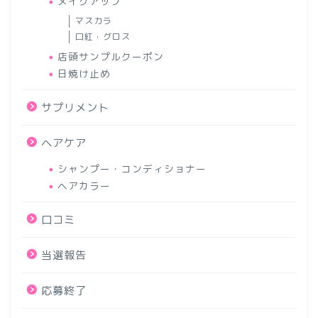
メイクアップ
マスカラ
口紅・グロス
店頭サンプルクーポン
日焼け止め
サプリメント
ヘアケア
シャンプー・コンディショナー
ヘアカラー
口コミ
当選報告
応募終了