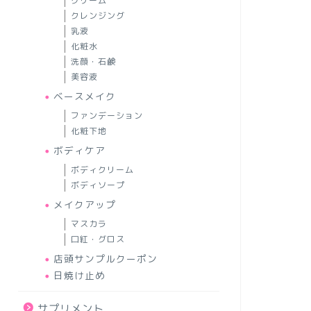
クリーム
クレンジング
乳液
化粧水
洗顔・石鹸
美容液
ベースメイク
ファンデーション
化粧下地
ボディケア
ボディクリーム
ボディソープ
メイクアップ
マスカラ
口紅・グロス
店頭サンプルクーポン
日焼け止め
サプリメント