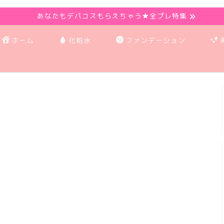
あなたもデパコスもらえちゃう★全プレ特集
ホーム
化粧水
ファンデーション