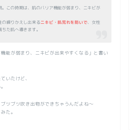
期。この時期は、肌のバリア機能が弱まり、ニキビが
性の繰りかえし出来る
ニキビ・肌荒れを防いで
、女性
満ちた肌へ導きます。
ア機能が弱まり、ニキビが出来やすくなる
」と書い
来ていたけど、
る。
らブツブツ吹き出物ができちゃうんだよね～
てみた。