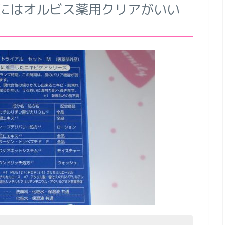
にはオルビス薬用クリアがいい