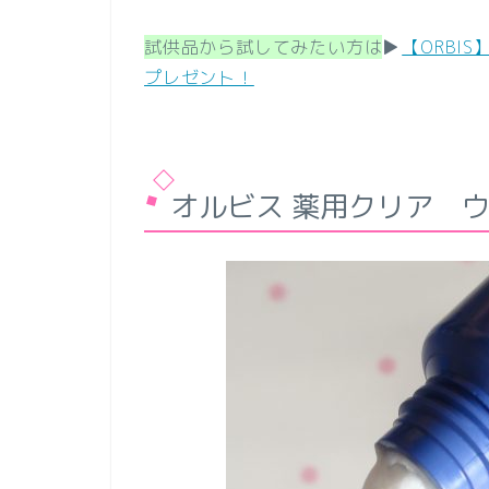
試供品から試してみたい方は
▶
【ORBI
プレゼント！
オルビス 薬用クリア 