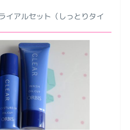
ライアルセット（しっとりタイ