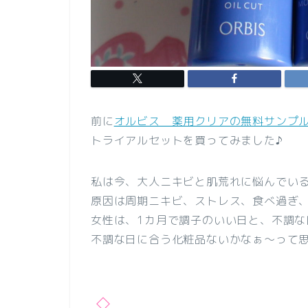
前に
オルビス 薬用クリアの無料サンプ
トライアルセットを買ってみました♪
私は今、大人ニキビと肌荒れに悩んでい
原因は周期ニキビ、ストレス、食べ過ぎ
女性は、1カ月で調子のいい日と、不調な
不調な日に合う化粧品ないかなぁ～って