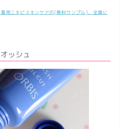
S】薬用ニキビスキンケアの[無料サンプル]、全員に
ウオッシュ