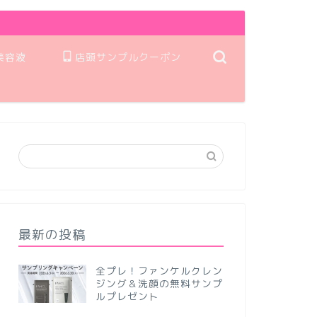
美容液
店頭サンプルクーポン
最新の投稿
全プレ！ファンケルクレン
ジング＆洗顔の無料サンプ
ルプレゼント