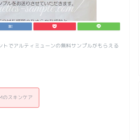
Xアカウントでアルティミューンの無料サンプルがもらえる
Mのスキンケア