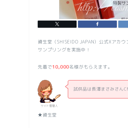
資生堂（SHISEIDO JAPAN）公式
サンプリングを実施中！
先着で
10,000
名様がもらえます。
試供品は長澤まさみさんC
サイト管理人
★資生堂