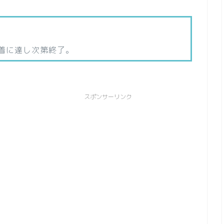
先着に達し次第終了。
スポンサーリンク