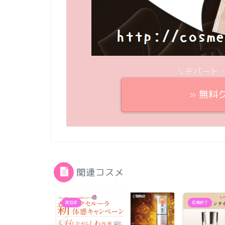
＼デパート
» 無料
関連コスメ
美容液
応募終了