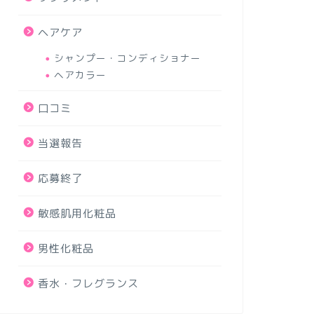
ヘアケア
シャンプー・コンディショナー
ヘアカラー
口コミ
当選報告
応募終了
敏感肌用化粧品
男性化粧品
香水・フレグランス