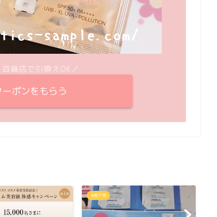
・百貨店で引換えOK／
クーポンをもらう
化粧下地
美