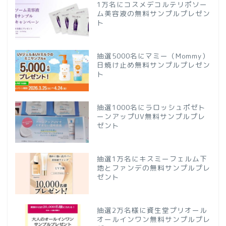
1万名にコスメデコルテリポソー
ム美容液の無料サンプルプレゼン
ト
抽選5000名にマミー（Mommy）
日焼け止め無料サンプルプレゼン
ト
抽選1000名にラロッシュポゼト
ーンアップUV無料サンプルプレ
ゼント
抽選1万名にキスミーフェルム下
地とファンデの無料サンプルプレ
ゼント
抽選2万名様に資生堂プリオール
オールインワン無料サンプルプレ