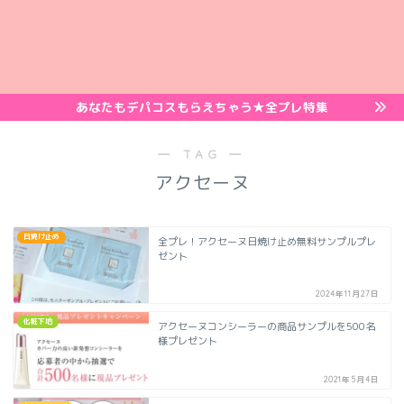
あなたもデパコスもらえちゃう★全プレ特集
― TAG ―
アクセーヌ
日焼け止め
全プレ！アクセーヌ日焼け止め無料サンプルプレ
ゼント
2024年11月27日
化粧下地
アクセーヌコンシーラーの商品サンプルを500名
様プレゼント
2021年5月4日