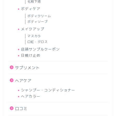
化粧下地
ボディケア
ボディクリーム
ボディソープ
メイクアップ
マスカラ
口紅・グロス
店頭サンプルクーポン
日焼け止め
サプリメント
ヘアケア
シャンプー・コンディショナー
ヘアカラー
口コミ