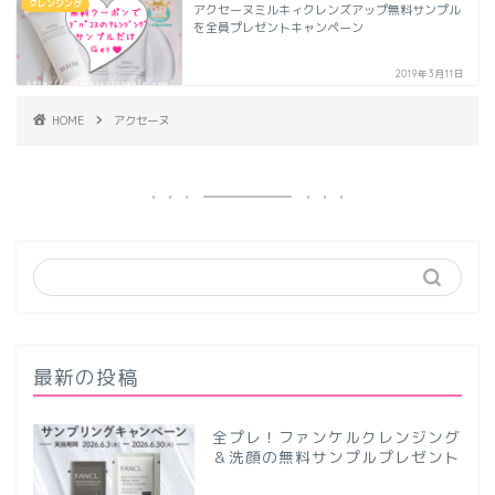
クレンジング
アクセーヌミルキィクレンズアップ無料サンプル
を全員プレゼントキャンペーン
2019年3月11日
HOME
アクセーヌ
最新の投稿
全プレ！ファンケルクレンジング
＆洗顔の無料サンプルプレゼント