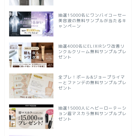
抽選15000名にワンバイコーセー
美容液の無料サンプルが当たるキ
ャンペーン
抽選4000名にELIXIRシワ改善リ
ンクルクリーム無料サンプルプレ
ゼント
全プレ！ポール&ジョープライマ
ーとファンデの無料サンプルプレ
ゼント
抽選15000人にヘビーローテーシ
ョン眉マスカラ無料サンプルプレ
ゼント