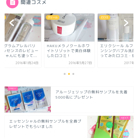
関連コスメ
ーム
口コミ
化粧下地
AKUメラノクールホワ
エリクシール ルフレバラ
dプログラムアレル
トリゾットで美白体験
ンシングバブル洗顔を使
ア エッセンスのレビ
た口コミ！
ってみた口コミ・感想
★赤ちゃんにも塗って.
2016年5月27日
2017年8月5日
2016年1
アルージェリップの無料サンプルを先着
5000名にプレゼント
エッセンシャルの無料サンプルを全員プ
レゼントでもらいました