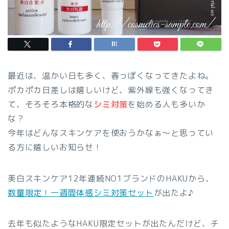
最近は、温かい日も多く、春っぽくなってきたよね。
ポカポカ日差しは嬉しいけど、紫外線も強くなってき
て、そろそろ本格的な
シミ対策
を始める人も多いか
な？
今年はどんなスキンケアを使おうかなぁ～と思ってい
る方に嬉しいお知らせ！
美白スキンケア12年連続NO1
ブランドのHAKUから、
数量限定！一週間体感シミ対策セット
が出たよ♪
去年も似たようなHAKU限定セットが出たんだけど、
チ