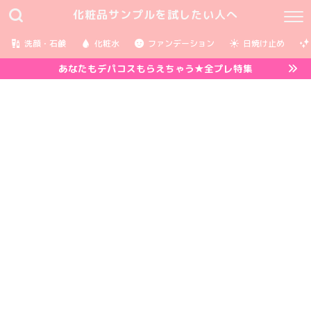
化粧品サンプルを試したい人へ
洗顔・石鹸
化粧水
ファンデーション
日焼け止め
あなたもデパコスもらえちゃう★全プレ特集