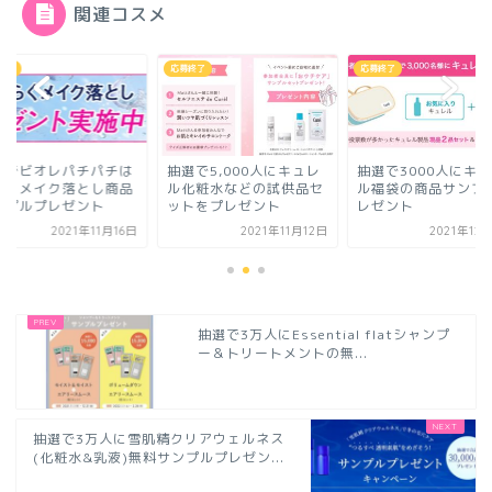
関連コスメ
終了
応募終了
応募終了
選でビオレパチパチは
抽選で5,000人にキュレ
抽選で3000人にキ
らくメイク落とし商品
ル化粧水などの試供品セ
ル福袋の商品サンプ
ンプルプレゼント
ットをプレゼント
レゼント
2021年11月16日
2021年11月12日
2021年12
抽選で3万人にEssential flatシャンプ
ー＆トリートメントの無...
抽選で3万人に雪肌精クリアウェルネス
(化粧水&乳液)無料サンプルプレゼン...