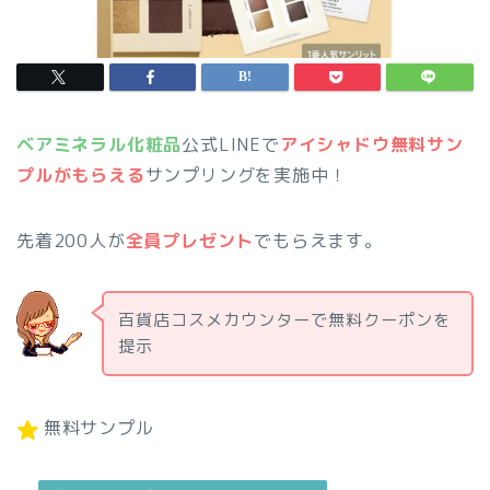
ベアミネラル化粧品
公式LINEで
アイシャドウ無料サン
プルがもらえる
サンプリングを実施中！
先着200人が
全員プレゼント
でもらえます。
百貨店コスメカウンターで無料クーポンを
提示
無料サンプル