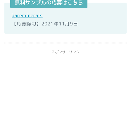
無料サンプルの応募はこちら
bareminerals
【応募締切】2021年11月9日
スポンサーリンク