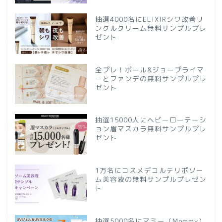
抽選4000名にELIXIRシワ改善リ
ンクルクリーム無料サンプルプレ
ゼント
全プレ！ポール&ジョープライマ
ーとファンデの無料サンプルプレ
ゼント
抽選15000人にヘビーローテーシ
ョン眉マスカラ無料サンプルプレ
ゼント
1万名にコスメデコルテリポソー
ム美容液の無料サンプルプレゼン
ト
抽選5000名にマミー（Mommy）