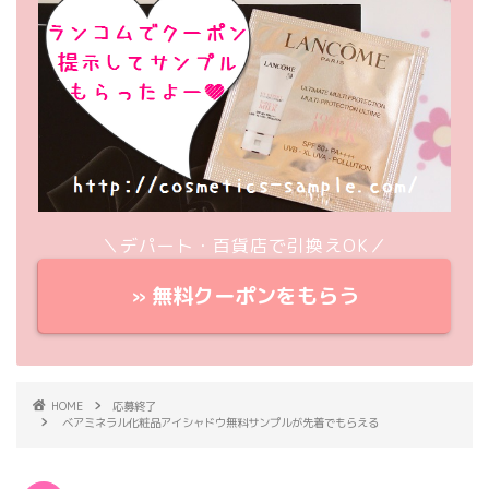
＼デパート・百貨店で引換えOK／
» 無料クーポンをもらう
HOME
応募終了
ベアミネラル化粧品アイシャドウ無料サンプルが先着でもらえる